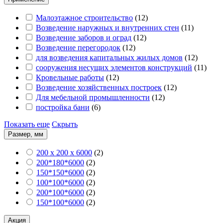
Малоэтажное строительство
(
12
)
Возведение наружных и внутренних стен
(
11
)
Возведение заборов и оград
(
12
)
Возведение перегородок
(
12
)
для возведения капитальных жилых домов
(
12
)
сооружения несущих элементов конструкций
(
11
)
Кровельные работы
(
12
)
Возведение хозяйственных построек
(
12
)
Для мебельной промышленности
(
12
)
постройка бани
(
6
)
Показать еще
Скрыть
Размер, мм
200 х 200 х 6000
(
2
)
200*180*6000
(
2
)
150*150*6000
(
2
)
100*100*6000
(
2
)
200*100*6000
(
2
)
150*100*6000
(
2
)
Акция