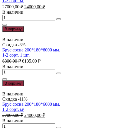
1-2 сорт. м³
сорт.
Первоначальная
Текущая
27000,00
₽
24000,00
₽
1
цена
цена:
В наличии
шт.
составляла
24000,00 ₽.
Количество
27000,00 ₽.
товара
Брус
В корзину
сосна
200*100*6000
В наличии
мм.
Скидка -3%
1-
Брус сосна 200*180*6000 мм.
2
1-2 сорт. 1 шт.
сорт.
Первоначальная
Текущая
6300,00
₽
6135,00
₽
м³
цена
цена:
В наличии
составляла
6135,00 ₽.
Количество
6300,00 ₽.
товара
Брус
В корзину
сосна
200*180*6000
В наличии
мм.
Скидка -11%
1-
Брус сосна 200*180*6000 мм.
2
1-2 сорт. м³
сорт.
Первоначальная
Текущая
27000,00
₽
24000,00
₽
1
цена
цена:
В наличии
шт.
составляла
24000,00 ₽.
Количество