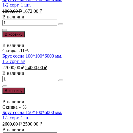
1-2 сорт. 1 шт.
Первоначальная
Текущая
1800,00
₽
1672,00
₽
цена
цена:
В наличии
составляла
1672,00 ₽.
Количество
1800,00 ₽.
товара
Брус
В корзину
сосна
100*100*6000
В наличии
мм.
Скидка -11%
1-
Брус сосна 100*100*6000 мм.
2
1-2 сорт. м³
сорт.
Первоначальная
Текущая
27000,00
₽
24000,00
₽
1
цена
цена:
В наличии
шт.
составляла
24000,00 ₽.
Количество
27000,00 ₽.
товара
Брус
В корзину
сосна
100*100*6000
В наличии
мм.
Скидка -4%
1-
Брус сосна 150*100*6000 мм.
2
1-2 сорт. 1 шт.
сорт.
Первоначальная
Текущая
2600,00
₽
2500,00
₽
м³
цена
цена:
В наличии