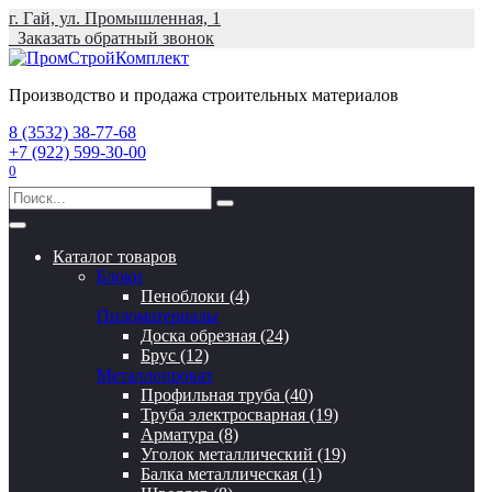
Перейти
г. Гай, ул. Промышленная, 1
к
Заказать обратный звонок
содержанию
Производство и продажа строительных материалов
8 (3532) 38-77-68
+7 (922) 599-30-00
0
Search
for:
Каталог товаров
Блоки
Пеноблоки (4)
Пиломатериалы
Доска обрезная (24)
Брус (12)
Металлопрокат
Профильная труба (40)
Труба электросварная (19)
Арматура (8)
Уголок металлический (19)
Балка металлическая (1)