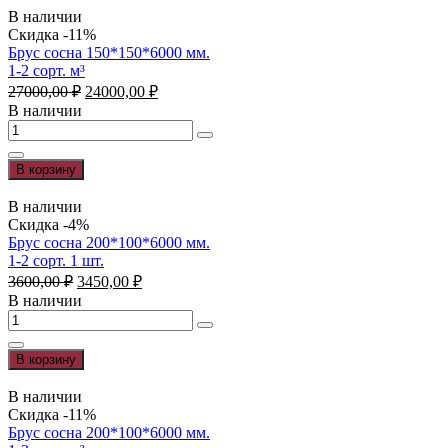
150*150*6000
В наличии
мм.
Скидка -11%
1-
Брус сосна 150*150*6000 мм.
2
1-2 сорт. м³
сорт.
Первоначальная
Текущая
27000,00
₽
24000,00
₽
1
цена
цена:
В наличии
шт.
составляла
24000,00 ₽.
Количество
27000,00 ₽.
товара
Брус
В корзину
сосна
150*150*6000
В наличии
мм.
Скидка -4%
1-
Брус сосна 200*100*6000 мм.
2
1-2 сорт. 1 шт.
сорт.
Первоначальная
Текущая
3600,00
₽
3450,00
₽
м³
цена
цена:
В наличии
составляла
3450,00 ₽.
Количество
3600,00 ₽.
товара
Брус
В корзину
сосна
200*100*6000
В наличии
мм.
Скидка -11%
1-
Брус сосна 200*100*6000 мм.
2