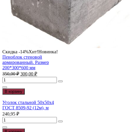
Скидка -14%
Хит!
Новинка!
Пеноблок стеновой
армированный. Размер
200*300*600 мм
Первоначальная
Текущая
350,00
₽
300,00
₽
цена
цена:
Количество
составляла
300,00 ₽.
товара
350,00 ₽.
Пеноблок
В корзину
стеновой
армированный.
Уголок стальной 50х50х4
Размер
ГОСТ 8509-92 (12м), м
200*300*600
240,95
₽
мм
Количество
товара
Уголок
В корзину