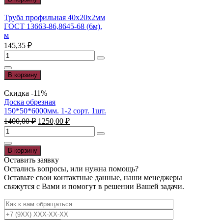
стальной
50х50х4
Труба профильная 40х20х2мм
ГОСТ
ГОСТ 13663-86,8645-68 (6м),
8509-
м
92
145,35
₽
(12м),
Количество
м
товара
Труба
В корзину
профильная
40х20х2мм
Скидка -11%
ГОСТ
Доска обрезная
13663-
150*50*6000мм. 1-2 сорт. 1шт.
86,8645-
Первоначальная
Текущая
1400,00
₽
1250,00
₽
68
цена
цена:
Количество
(6м),
составляла
1250,00 ₽.
товара
м
1400,00 ₽.
Доска
В корзину
обрезная
Оставить заявку
150*50*6000мм.
Остались вопросы, или нужна помощь?
1-
Оставьте свои контактные данные, наши менеджеры
2
свяжутся с Вами и помогут в решении Вашей задачи.
сорт.
1шт.