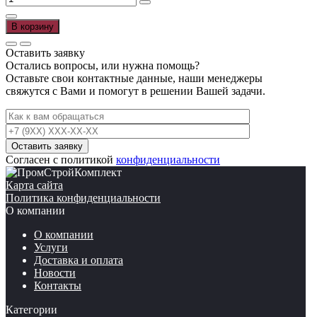
составляла
200,00 ₽.
товара
230,00 ₽.
Песок
В корзину
50
кг.
Оставить заявку
Остались вопросы, или нужна помощь?
Оставьте свои контактные данные, наши менеджеры
свяжутся с Вами и помогут в решении Вашей задачи.
Согласен с политикой
конфиденциальности
Карта сайта
Политика конфиденциальности
О компании
О компании
Услуги
Доставка и оплата
Новости
Контакты
Категории