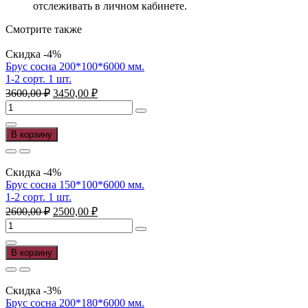
отслеживать в личном кабинете.
Смотрите также
Скидка -4%
Брус сосна 200*100*6000 мм.
1-2 сорт. 1 шт.
Первоначальная
Текущая
3600,00
₽
3450,00
₽
цена
цена:
Количество
составляла
3450,00 ₽.
товара
3600,00 ₽.
Брус
В корзину
сосна
200*100*6000
мм.
Скидка -4%
1-
Брус сосна 150*100*6000 мм.
2
1-2 сорт. 1 шт.
сорт.
Первоначальная
Текущая
2600,00
₽
2500,00
₽
1
цена
цена:
Количество
шт.
составляла
2500,00 ₽.
товара
2600,00 ₽.
Брус
В корзину
сосна
150*100*6000
мм.
Скидка -3%
1-
Брус сосна 200*180*6000 мм.