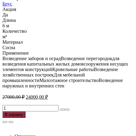
Брус
Акция
Да
Длина
6 м
Количество
м³
Материал
Сосна
Применение
Возведение заборов и оградВозведение перегородокдля
возведения капитальных жилых домовсооружения несущих
элементов конструкцийКровельные работыВозведение
хозяйственных построекДля мебельной
промышленностиМалоэтажное строительствоВозведение
наружных и внутренних стен
Первоначальная
Текущая
27000,00
₽
24000,00
₽
цена
цена:
составляла
Количество
24000,00 ₽.
товара
27000,00 ₽.
В корзину
Брус
сосна
200*200*6000
мм.