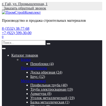
Перейти
г. Гай, ул. Промышленная, 1
к
Заказать обратный звонок
содержанию
Производство и продажа строительных материалов
8 (3532) 38-77-68
+7 (922) 599-30-00
0
Search
for:
Каталог товаров
Блоки
Пеноблоки (4)
Пиломатериалы
Доска обрезная (24)
Брус (12)
Металлопрокат
Профильная труба (40)
Труба электросварная (19)
Арматура (8)
Уголок металлический (19)
Балка металлическая (1)