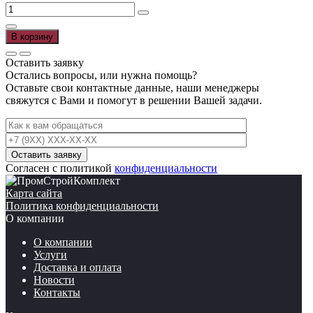
цена
цена:
Количество
составляла
200,00 ₽.
товара
230,00 ₽.
Песок
В корзину
50
кг.
Оставить заявку
Остались вопросы, или нужна помощь?
Оставьте свои контактные данные, наши менеджеры
свяжутся с Вами и помогут в решении Вашей задачи.
Согласен с политикой
конфиденциальности
Карта сайта
Политика конфиденциальности
О компании
О компании
Услуги
Доставка и оплата
Новости
Контакты