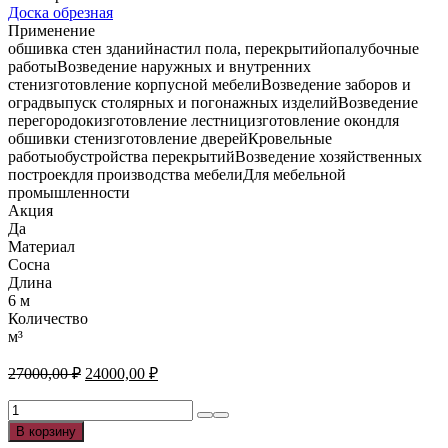
Доска обрезная
Применение
обшивка стен зданийнастил пола, перекрытийопалубочные
работыВозведение наружных и внутренних
стенизготовление корпусной мебелиВозведение заборов и
оградвыпуск столярных и погонажных изделийВозведение
перегородокизготовление лестницизготовление окондля
обшивки стенизготовление дверейКровельные
работыобустройства перекрытийВозведение хозяйственных
построекдля производства мебелиДля мебельной
промышленности
Акция
Да
Материал
Сосна
Длина
6 м
Количество
м³
Первоначальная
Текущая
27000,00
₽
24000,00
₽
цена
цена:
составляла
Количество
24000,00 ₽.
товара
27000,00 ₽.
В корзину
Доска