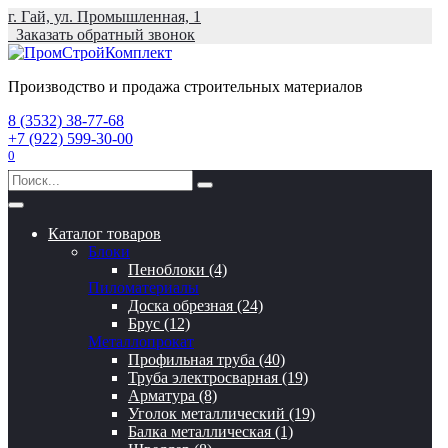
Перейти
г. Гай, ул. Промышленная, 1
к
Заказать обратный звонок
содержанию
Производство и продажа строительных материалов
8 (3532) 38-77-68
+7 (922) 599-30-00
0
Search
for:
Каталог товаров
Блоки
Пеноблоки (4)
Пиломатериалы
Доска обрезная (24)
Брус (12)
Металлопрокат
Профильная труба (40)
Труба электросварная (19)
Арматура (8)
Уголок металлический (19)
Балка металлическая (1)