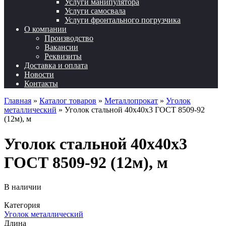
Услуги манипулятора
Услуги самосвала
Услуги фронтального погрузчика
О компании
Производство
Вакансии
Реквизиты
Доставка и оплата
Новости
Контакты
Главная
»
Каталог товаров
»
Металлопрокат
»
Уголок
металлический
»
Уголок стальной 40х40х3 ГОСТ 8509-92
(12м), м
Уголок стальной 40х40х3
ГОСТ 8509-92 (12м), м
В наличии
Категория
Уголок металлический
Длина