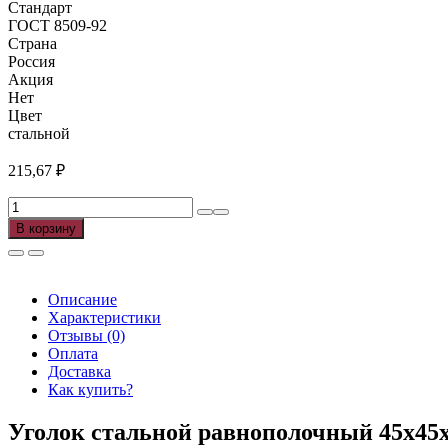
Стандарт
ГОСТ 8509-92
Страна
Россия
Акция
Нет
Цвет
стальной
215,67
₽
Количество
товара
В корзину
Уголок
стальной
45х45х4
ГОСТ
Описание
8509-
Характеристики
92
Отзывы (0)
(12м),
Оплата
м
Доставка
Как купить?
Уголок стальной равнополочный 45х45х