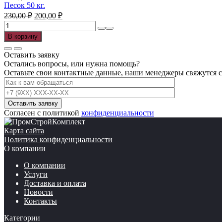
Песок 50 кг.
Первоначальная
Текущая
230,00
₽
200,00
₽
цена
цена:
Количество
составляла
200,00 ₽.
товара
В корзину
230,00 ₽.
Песок
50
Оставить заявку
кг.
Остались вопросы, или нужна помощь?
Оставьте свои контактные данные, наши менеджеры свяжутся с
Согласен с политикой
конфиденциальности
Карта сайта
Политика конфиденциальности
О компании
О компании
Услуги
Доставка и оплата
Новости
Контакты
Категории