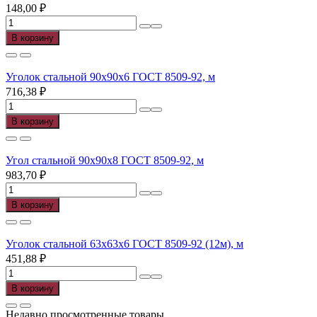
148,00
₽
Количество
товара
В корзину
Уголок
стальной
40х40х3
Уголок стальной 90х90х6 ГОСТ 8509-92, м
ГОСТ
716,38
₽
8509-
Количество
92
товара
В корзину
(12м),
Уголок
м
стальной
90х90х6
Угол стальной 90х90х8 ГОСТ 8509-92, м
ГОСТ
983,70
₽
8509-
Количество
92,
товара
В корзину
м
Угол
стальной
90х90х8
Уголок стальной 63х63х6 ГОСТ 8509-92 (12м), м
ГОСТ
451,88
₽
8509-
Количество
92,
товара
В корзину
м
Уголок
стальной
Недавно просмотренные товары