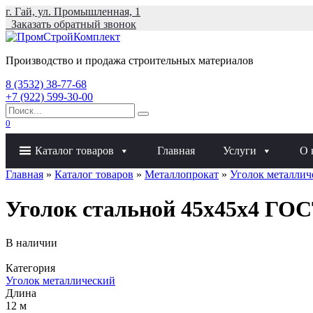
Перейти
г. Гай, ул. Промышленная, 1
к
Заказать обратный звонок
содержанию
Производство и продажа строительных материалов
8 (3532) 38-77-68
+7 (922) 599-30-00
Search
for:
0
Каталог товаров
Главная
Услуги
О 
Главная
»
Каталог товаров
»
Металлопрокат
»
Уголок металлич
Уголок стальной 45х45х4 ГОСТ
В наличии
Категория
Уголок металлический
Длина
12 м