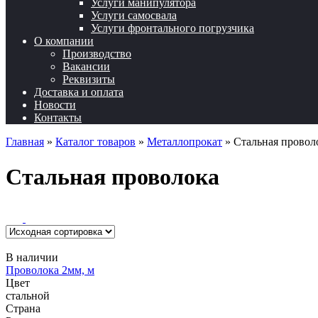
Услуги манипулятора
Услуги самосвала
Услуги фронтального погрузчика
О компании
Производство
Вакансии
Реквизиты
Доставка и оплата
Новости
Контакты
Главная
»
Каталог товаров
»
Металлопрокат
»
Стальная провол
Стальная проволока
В наличии
Проволока 2мм, м
Цвет
стальной
Страна