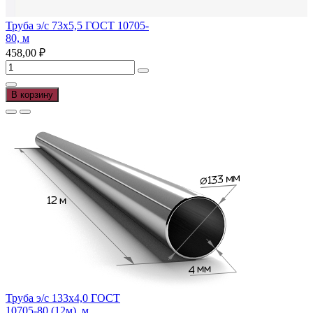
Труба э/с 73х5,5 ГОСТ 10705-
80, м
458,00
₽
Количество
товара
Труба
В корзину
э/
с
73х5,5
ГОСТ
10705-
80,
м
Труба э/с 133х4,0 ГОСТ
10705-80 (12м), м