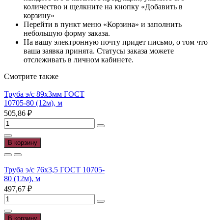
количество и щелкните на кнопку «Добавить в
корзину»
Перейти в пункт меню «Корзина» и заполнить
небольшую форму заказа.
На вашу электронную почту придет письмо, о том что
ваша заявка принята. Статусы заказа можете
отслеживать в личном кабинете.
Смотрите также
Труба э/с 89х3мм ГОСТ
10705-80 (12м), м
505,86
₽
Количество
товара
Труба
В корзину
э/
с
89х3мм
Труба э/с 76х3,5 ГОСТ 10705-
ГОСТ
80 (12м), м
10705-
497,67
₽
80
Количество
(12м),
товара
м
Труба
В корзину