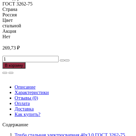
ГОСТ 3262-75
Страна
Россия
Цвет
стальной
Акция
Нет
269,73
₽
Количество
товара
В корзину
Труба
э/
с
40х3,0
Описание
ГОСТ
Характеристики
3262-
Отзывы (0)
75
Оплата
(6м),
Доставка
м
Как купить?
Содержание
Труба стальная электросварная 40х3,0 ГОСТ 3262-75