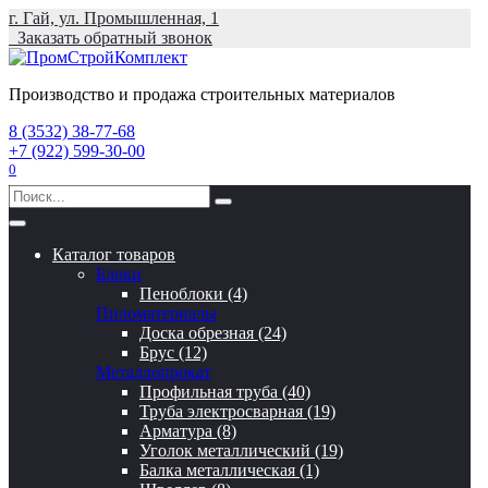
Перейти
г. Гай, ул. Промышленная, 1
к
Заказать обратный звонок
содержанию
Производство и продажа строительных материалов
8 (3532) 38-77-68
+7 (922) 599-30-00
0
Search
for:
Каталог товаров
Блоки
Пеноблоки (4)
Пиломатериалы
Доска обрезная (24)
Брус (12)
Металлопрокат
Профильная труба (40)
Труба электросварная (19)
Арматура (8)
Уголок металлический (19)
Балка металлическая (1)