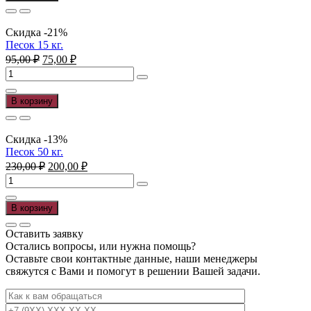
с
доставкой
3,5
Скидка -21%
тонны
Песок 15 кг.
Первоначальная
Текущая
95,00
₽
75,00
₽
цена
цена:
Количество
составляла
75,00 ₽.
товара
95,00 ₽.
Песок
В корзину
15
кг.
Скидка -13%
Песок 50 кг.
Первоначальная
Текущая
230,00
₽
200,00
₽
цена
цена:
Количество
составляла
200,00 ₽.
товара
230,00 ₽.
Песок
В корзину
50
кг.
Оставить заявку
Остались вопросы, или нужна помощь?
Оставьте свои контактные данные, наши менеджеры
свяжутся с Вами и помогут в решении Вашей задачи.