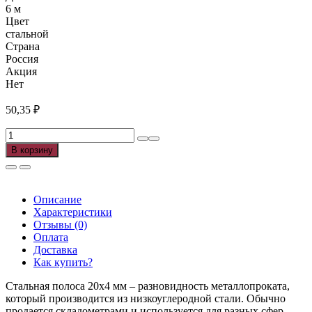
6 м
Цвет
стальной
Страна
Россия
Акция
Нет
50,35
₽
Количество
товара
В корзину
Полоса
20х4мм
ГОСТ
103-
Описание
76
Характеристики
(6м),
Отзывы (0)
м
Оплата
Доставка
Как купить?
Стальная полоса 20х4 мм – разновидность металлопроката,
который производится из низкоуглеродной стали. Обычно
продается складометрами и используется для разных сфер