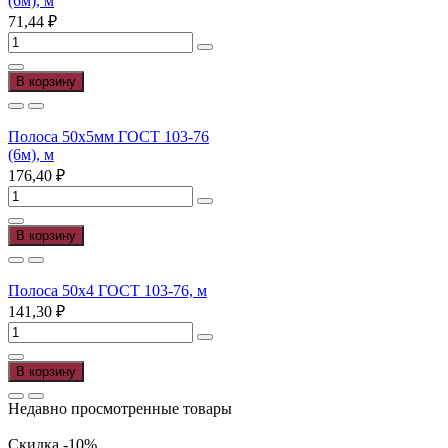
(6м), м
(6м),
71,44
₽
м
Количество
товара
Полоса
В корзину
25х4мм
ГОСТ
103-
Полоса 50х5мм ГОСТ 103-76
76
(6м), м
(6м),
176,40
₽
м
Количество
товара
Полоса
В корзину
50х5мм
ГОСТ
103-
Полоса 50х4 ГОСТ 103-76, м
76
141,30
₽
(6м),
Количество
м
товара
Полоса
В корзину
50х4
ГОСТ
Недавно просмотренные товары
103-
76,
Скидка -10%