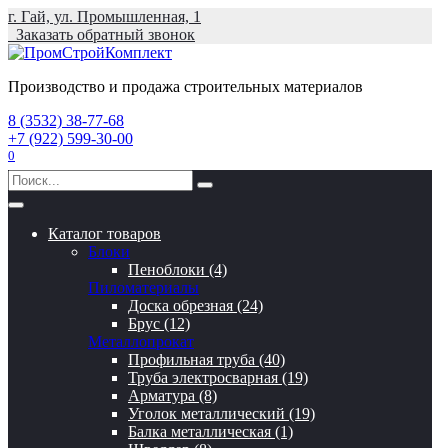
Перейти
г. Гай, ул. Промышленная, 1
к
Заказать обратный звонок
содержанию
Производство и продажа строительных материалов
8 (3532) 38-77-68
+7 (922) 599-30-00
0
Search
for:
Каталог товаров
Блоки
Пеноблоки (4)
Пиломатериалы
Доска обрезная (24)
Брус (12)
Металлопрокат
Профильная труба (40)
Труба электросварная (19)
Арматура (8)
Уголок металлический (19)
Балка металлическая (1)