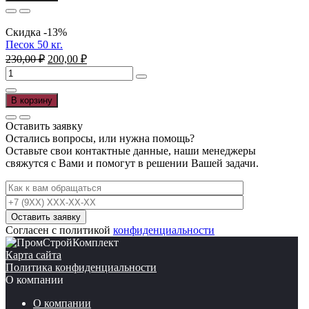
15
кг.
Скидка -13%
Песок 50 кг.
Первоначальная
Текущая
230,00
₽
200,00
₽
цена
цена:
Количество
составляла
200,00 ₽.
товара
230,00 ₽.
Песок
В корзину
50
кг.
Оставить заявку
Остались вопросы, или нужна помощь?
Оставьте свои контактные данные, наши менеджеры
свяжутся с Вами и помогут в решении Вашей задачи.
Согласен с политикой
конфиденциальности
Карта сайта
Политика конфиденциальности
О компании
О компании