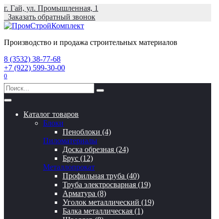
Перейти
г. Гай, ул. Промышленная, 1
к
Заказать обратный звонок
содержанию
Производство и продажа строительных материалов
8 (3532) 38-77-68
+7 (922) 599-30-00
0
Search
for:
Каталог товаров
Блоки
Пеноблоки (4)
Пиломатериалы
Доска обрезная (24)
Брус (12)
Металлопрокат
Профильная труба (40)
Труба электросварная (19)
Арматура (8)
Уголок металлический (19)
Балка металлическая (1)