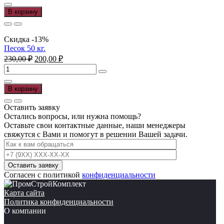
95,00 ₽.
Песок
В корзину
15
кг.
Скидка -13%
Песок 50 кг.
Первоначальная
Текущая
230,00
₽
200,00
₽
цена
цена:
Количество
составляла
200,00 ₽.
товара
230,00 ₽.
Песок
В корзину
50
кг.
Оставить заявку
Остались вопросы, или нужна помощь?
Оставьте свои контактные данные, наши менеджеры
свяжутся с Вами и помогут в решении Вашей задачи.
Согласен с политикой
конфиденциальности
Карта сайта
Политика конфиденциальности
О компании