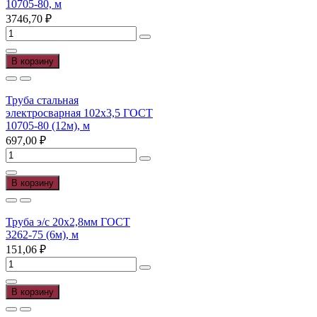
10705-80, м
3746,70
₽
Количество
товара
Труба
В корзину
э/
с
219х8,0
Труба стальная
ГОСТ
электросварная 102х3,5 ГОСТ
10705-
10705-80 (12м), м
80,
697,00
₽
м
Количество
товара
Труба
В корзину
стальная
электросварная
102х3,5
Труба э/с 20х2,8мм ГОСТ
ГОСТ
3262-75 (6м), м
10705-
151,06
₽
80
Количество
(12м),
товара
м
Труба
В корзину
э/
с