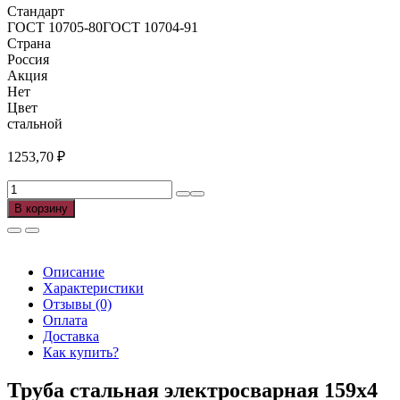
Стандарт
ГОСТ 10705-80ГОСТ 10704-91
Страна
Россия
Акция
Нет
Цвет
стальной
1253,70
₽
Количество
товара
В корзину
Труба
э/
с
159х4
Описание
ГОСТ
Характеристики
10704-
Отзывы (0)
91,
Оплата
10705-
Доставка
80
Как купить?
(12м),
м
Труба стальная электросварная 159х4